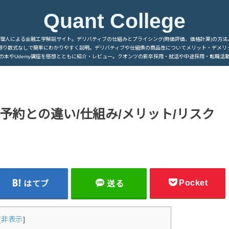
Quant College
管理人による金融工学解説サイト。デリバティブの仕組みとプライシング(時価評価、価格計算)の方法
限り数式なしで簡単にわかりやすく説明。デリバティブや仕組債の商品性についてメリット・デメリ
の本やUdemy講座を感想とともに紹介・レビュー。クオンツの新卒採用・就活や中途採用・転職活
予約との違い/仕組み/メリット/リスク
Pocket
はてブ
送る
[
非表示
]