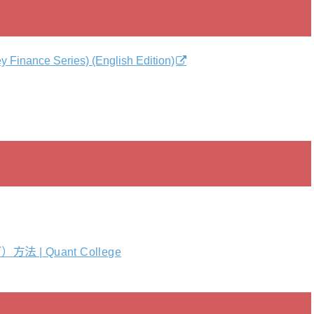
y Finance Series) (English Edition)
 Quant College