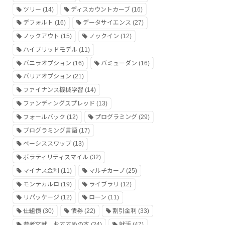
ツリー
(14)
ディスカウントカーブ
(16)
デフォルト
(16)
データサイエンス
(27)
ノックアウト
(15)
ノックイン
(12)
ハイブリッドモデル
(11)
バニラオプション
(16)
バミューダン
(16)
バリアオプション
(21)
ファイナンス機械学習
(14)
ファンディングスプレッド
(13)
フォールバック
(12)
プログラミング
(29)
プログラミング言語
(17)
ベーシススワップ
(13)
ボラティリティスマイル
(32)
マイナス金利
(11)
マルチカーブ
(25)
モンテカルロ
(19)
ライブラリ
(12)
リパッケージ
(12)
ローン
(11)
仕組債
(30)
債券
(22)
割引金利
(33)
参考文献、おすすめの本
(24)
就活
(47)