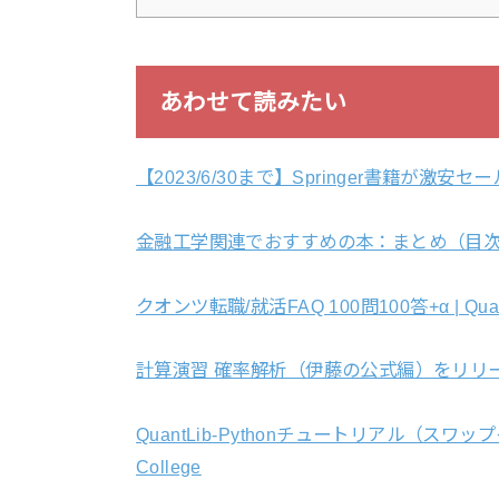
あわせて読みたい
【2023/6/30まで】Springer書籍が激安セ
金融工学関連でおすすめの本：まとめ（目次） | Q
クオンツ転職/就活FAQ 100問100答+α | Quant
計算演習 確率解析（伊藤の公式編）をリリースしまし
QuantLib-Pythonチュートリアル（スワ
College