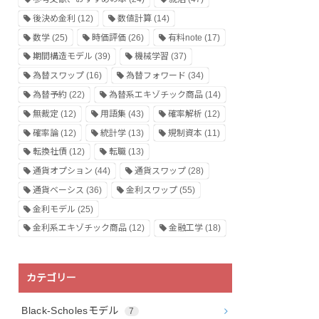
後決め金利
(12)
数値計算
(14)
数学
(25)
時価評価
(26)
有料note
(17)
期間構造モデル
(39)
機械学習
(37)
為替スワップ
(16)
為替フォワード
(34)
為替予約
(22)
為替系エキゾチック商品
(14)
無裁定
(12)
用語集
(43)
確率解析
(12)
確率論
(12)
統計学
(13)
規制資本
(11)
転換社債
(12)
転職
(13)
通貨オプション
(44)
通貨スワップ
(28)
通貨ベーシス
(36)
金利スワップ
(55)
金利モデル
(25)
金利系エキゾチック商品
(12)
金融工学
(18)
カテゴリー
Black-Scholesモデル
7