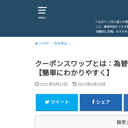
MENU
フォロワー4万人超えの
ンス、機械学習をできる
直観的に説明。おすすめ
HOME
為替商品
クーポンスワップとは：為替
【簡単にわかりやすく】
2021年9月12日
2023年6月20日
ツイート
シェア
目次