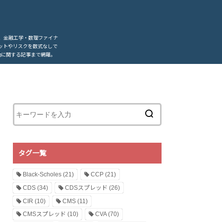
、金融工学・数理ファイナ
ットやリスクを数式なしで
動に関する記事まで網羅。
タグ一覧
Black-Scholes
(21)
CCP
(21)
CDS
(34)
CDSスプレッド
(26)
CIR
(10)
CMS
(11)
CMSスプレッド
(10)
CVA
(70)