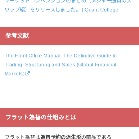
マーケットコンベンションのまとめ（メジャー通貨のス
ワップ編）をリリースしました。 | Quant College
参考文献
The Front Office Manual: The Definitive Guide to
Trading, Structuring and Sales (Global Financial
Markets)
フラット為替の仕組みとは
フラット為替は
為替予約の派生形
の商品である。