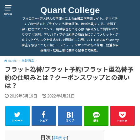
Quant College
MENU
フォロワー4万人超えの管理人による金融工学解説サイト。デリバテ
ィブの仕組みとプライシング(時価評価、価格計算)の方法、金融工
学・数理ファイナンス、機械学習をできる限り数式なしで簡単にわか
りやすく説明。デリバティブや仕組債の商品性についてメリット・デ
メリットやリスクを数式なしで直観的に説明。おすすめの本やUdemy
講座を感想とともに紹介・レビュー。クオンツの新卒採用・就活や中
途採用・転職活動に関する記事まで網羅。
HOME
為替商品
フラット為替/フラット予約/フラット型為替予
約の仕組みとは？クーポンスワップとの違い
は？
2019年5月19日
2022年4月21日
ツイート
シェア
はてブ
送る
Pocket
目次
[
非表示
]