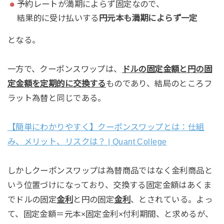
予約レートが満期によらず固定なので、
結果的に受け払いする
円元本も満期によらず一定
となる。
一方で、クーポンスワップは、
ドルの固定金額と円の固
定金額を定期的に交換する
ものであり、結局のところフ
ラット為替と同じである。
【簡単にわかりやすく】クーポンスワップとは：仕組
み、メリット、リスクは？ | Quant College
しかしクーポンスワップは為替商品ではなく金利商品と
いう位置づけになっており、交換する固定金額はあくま
でドルの固定
金利
と円の固定
金利
、とされている。よっ
て、固定金額＝元本×固定金利×付利期間、と求めるが、