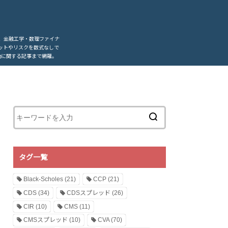
、金融工学・数理ファイナ
ットやリスクを数式なしで
動に関する記事まで網羅。
タグ一覧
Black-Scholes
(21)
CCP
(21)
CDS
(34)
CDSスプレッド
(26)
CIR
(10)
CMS
(11)
CMSスプレッド
(10)
CVA
(70)