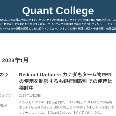
Quant College
管理人による金融工学解説サイト。デリバティブの仕組みとプライシング(時価評価、価格計算)の方法
限り数式なしで簡単にわかりやすく説明。デリバティブや仕組債の商品性についてメリット・デメリ
の本やUdemy講座を感想とともに紹介・レビュー。クオンツの新卒採用・就活や中途採用・転職活
2023年1月
のツ
Risk.net Updates: カナダもターム物RFR
の使用を制限するも銀行間取引での使用は
検討中
yのおすす
2023年1月15日
こちらもおすすめ 【初心者向け】LIBOR廃止とRFR移行の体系的
械学習/デー
まとめ | Quant College LIBOR廃止とRFR移行のまとめ（後編）を
リリースしました。 | Quant College 【初心者向け】CV…