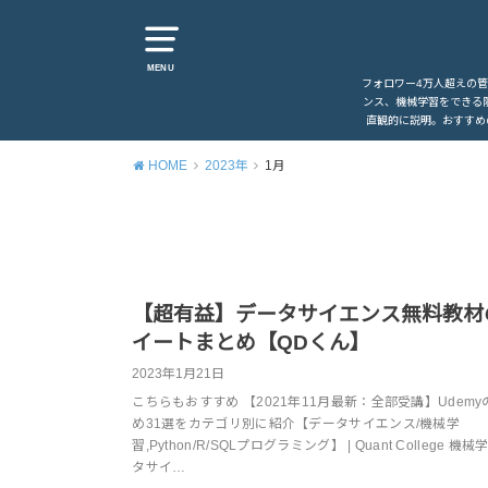
MENU
フォロワー4万人超えの
ンス、機械学習をできる
直観的に説明。おすすめ
HOME
2023年
1月
【超有益】データサイエンス無料教材
イートまとめ【QDくん】
2023年1月21日
こちらもおすすめ 【2021年11月最新：全部受講】Udem
め31選をカテゴリ別に紹介【データサイエンス/機械学
習,Python/R/SQLプログラミング】 | Quant College 機
タサイ…