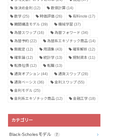
後決め金利
(12)
数値計算
(14)
数学
(25)
時価評価
(26)
有料note
(17)
期間構造モデル
(39)
機械学習
(37)
為替スワップ
(16)
為替フォワード
(34)
為替予約
(22)
為替系エキゾチック商品
(14)
無裁定
(12)
用語集
(43)
確率解析
(12)
確率論
(12)
統計学
(13)
規制資本
(11)
転換社債
(12)
転職
(13)
通貨オプション
(44)
通貨スワップ
(28)
通貨ベーシス
(36)
金利スワップ
(55)
金利モデル
(25)
金利系エキゾチック商品
(12)
金融工学
(18)
カテゴリー
Black-Scholesモデル
7