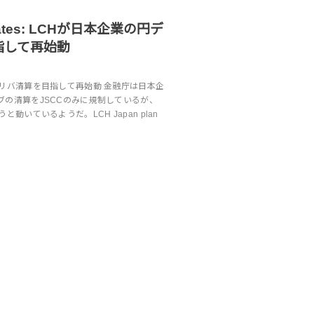
pdates: LCHが日本企業の円デ
指して再始動
デリバ清算を目指して再始動 金融庁は日本企
ブの清算をJSCCのみに規制しているが、
と動いているようだ。LCH Japan plan