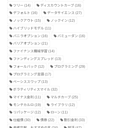
ツリー
(14)
ディスカウントカーブ
(16)
デフォルト
(16)
データサイエンス
(27)
ノックアウト
(15)
ノックイン
(12)
ハイブリッドモデル
(11)
バニラオプション
(16)
バミューダン
(16)
バリアオプション
(21)
ファイナンス機械学習
(14)
ファンディングスプレッド
(13)
フォールバック
(12)
プログラミング
(29)
プログラミング言語
(17)
ベーシススワップ
(13)
ボラティリティスマイル
(32)
マイナス金利
(11)
マルチカーブ
(25)
モンテカルロ
(19)
ライブラリ
(12)
リパッケージ
(12)
ローン
(11)
仕組債
(30)
債券
(22)
割引金利
(33)
参考文献、おすすめの本
(24)
就活
(47)