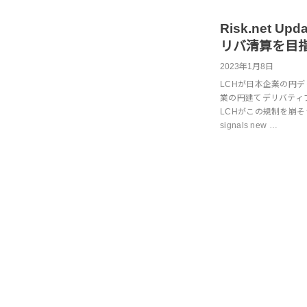
Risk.net U
リバ清算を目
2023年1月8日
LCHが日本企業の円
業の円建てデリバティ
LCHがこの規制を崩そう
signals new …