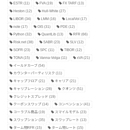
ESTR
(11)
FVA
(19)
FX TARF
(13)
Heston
(12)
Hull-White
(27)
LIBOR
(34)
LMM
(16)
LocalVol
(17)
note
(17)
OIS
(31)
PDE
(12)
Python
(32)
QuantLib
(13)
RFR
(66)
Risk.net
(38)
SABR
(23)
SLV
(12)
SOFR
(23)
SPC
(11)
TIBOR
(12)
TONA
(15)
Vanna-Volga
(11)
xVA
(21)
イールドカーブ
(54)
カウンターパーティリスク
(11)
キャップフロア
(21)
キャリア
(21)
キャリブレーション
(28)
クオンツ
(51)
クレジットスプレッド
(19)
クーポンスワップ
(14)
コンベンション
(41)
コーラブル商品
(19)
スマイルモデル
(23)
スワップション
(35)
スワップレート
(13)
ターム物RFR
(15)
ターム物レート
(15)