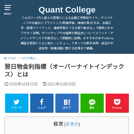
Quant College
MENU
フォロワー4万人超えの管理人による金融工学解説サイト。デリバテ
ィブの仕組みとプライシング(時価評価、価格計算)の方法、金融工
学・数理ファイナンス、機械学習をできる限り数式なしで簡単にわか
りやすく説明。デリバティブや仕組債の商品性についてメリット・デ
メリットやリスクを数式なしで直観的に説明。おすすめの本やUdemy
講座を感想とともに紹介・レビュー。クオンツの新卒採用・就活や中
途採用・転職活動に関する記事まで網羅。
HOME
LIBOR廃止
翌日物金利指標（オーバーナイトインデック
ス）とは
2020年10月15日
2021年10月20日
ツイート
シェア
はてブ
送る
Pocket
目次
[
非表示
]