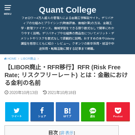
Quant College
MENU
フォロワー4万人超えの管理人による金融工学解説サイト。デリバテ
ィブの仕組みとプライシング(時価評価、価格計算)の方法、金融工
学・数理ファイナンス、機械学習をできる限り数式なしで簡単にわか
りやすく説明。デリバティブや仕組債の商品性についてメリット・デ
メリットやリスクを数式なしで直観的に説明。おすすめの本やUdemy
講座を感想とともに紹介・レビュー。クオンツの新卒採用・就活や中
途採用・転職活動に関する記事まで網羅。
HOME
LIBOR廃止
【LIBOR廃止・RFR移行】RFR (Risk Free
Rate; リスクフリーレート) とは：金融におけ
る金利の名前
2020年10月13日
2021年10月18日
ツイート
シェア
はてブ
送る
Pocket
目次
[
非表示
]