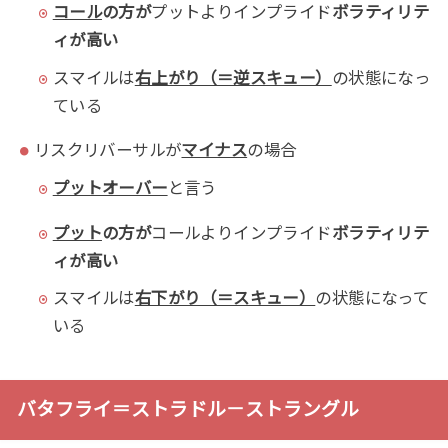
コール
の方が
プットよりインプライド
ボラティリテ
ィが高い
スマイルは
右上がり（＝逆スキュー）
の状態になっ
ている
リスクリバーサルが
マイナス
の場合
プットオーバー
と言う
プット
の方が
コールよりインプライド
ボラティリテ
ィが高い
スマイルは
右下がり（＝スキュー）
の状態になって
いる
バタフライ＝ストラドル－ストラングル