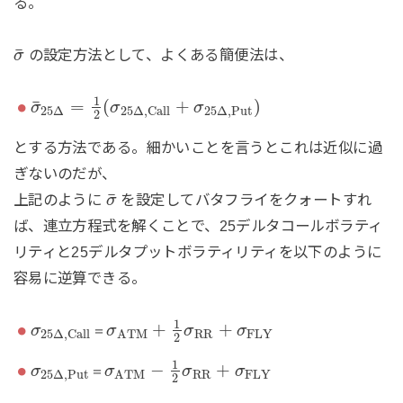
る。
¯
の設定方法として、よくある簡便法は、
σ
1
¯
=
(
+
)
σ
σ
σ
25
Δ
25
Δ
,
C
a
l
l
25
Δ
,
P
u
t
2
とする方法である。細かいことを言うとこれは近似に過
ぎないのだが、
¯
上記のように
を設定してバタフライをクォートすれ
σ
ば、連立方程式を解くことで、25デルタコールボラティ
リティと25デルタプットボラティリティを以下のように
容易に逆算できる。
1
+
+
＝
σ
σ
σ
σ
R
R
F
L
Y
25
Δ
,
C
a
l
l
A
T
M
2
1
−
+
＝
σ
σ
σ
σ
R
R
F
L
Y
25
Δ
,
P
u
t
A
T
M
2