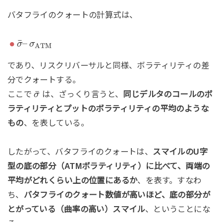
バタフライのクォートの計算式は、
¯
–
σ
σ
A
T
M
であり、リスクリバーサルと同様、ボラティリティの差
分でクォートする。
¯
ここで
は、ざっくり言うと、
同じデルタのコールのボ
σ
ラティリティとプットのボラティリティの平均のような
もの
、を表している。
したがって、バタフライのクォートは、
スマイルのU字
型の底の部分（ATMボラティリティ）に比べて、両端の
平均がどれくらい上の位置にあるか
、を表す。すなわ
ち、
バタフライのクォート数値が高いほど、底の部分が
とがっている（曲率の高い）スマイル
、ということにな