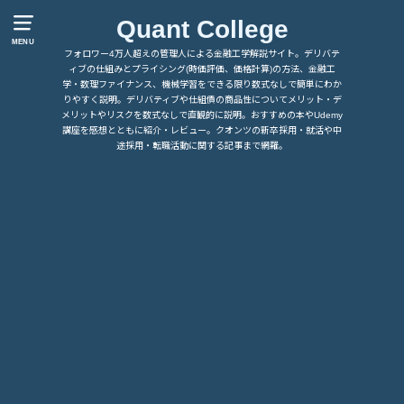
Quant College
MENU
フォロワー4万人超えの管理人による金融工学解説サイト。デリバテ
ィブの仕組みとプライシング(時価評価、価格計算)の方法、金融工
学・数理ファイナンス、機械学習をできる限り数式なしで簡単にわか
りやすく説明。デリバティブや仕組債の商品性についてメリット・デ
メリットやリスクを数式なしで直観的に説明。おすすめの本やUdemy
講座を感想とともに紹介・レビュー。クオンツの新卒採用・就活や中
途採用・転職活動に関する記事まで網羅。