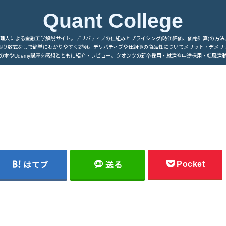
Quant College
管理人による金融工学解説サイト。デリバティブの仕組みとプライシング(時価評価、価格計算)の方法
限り数式なしで簡単にわかりやすく説明。デリバティブや仕組債の商品性についてメリット・デメリ
の本やUdemy講座を感想とともに紹介・レビュー。クオンツの新卒採用・就活や中途採用・転職活
Pocket
はてブ
送る