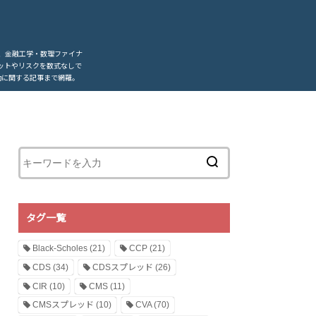
、金融工学・数理ファイナ
ットやリスクを数式なしで
動に関する記事まで網羅。
タグ一覧
Black-Scholes
(21)
CCP
(21)
CDS
(34)
CDSスプレッド
(26)
CIR
(10)
CMS
(11)
CMSスプレッド
(10)
CVA
(70)