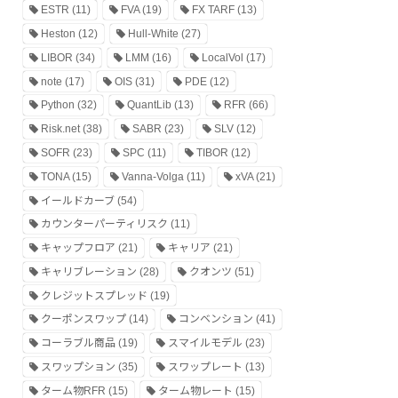
ESTR
(11)
FVA
(19)
FX TARF
(13)
Heston
(12)
Hull-White
(27)
LIBOR
(34)
LMM
(16)
LocalVol
(17)
note
(17)
OIS
(31)
PDE
(12)
Python
(32)
QuantLib
(13)
RFR
(66)
Risk.net
(38)
SABR
(23)
SLV
(12)
SOFR
(23)
SPC
(11)
TIBOR
(12)
TONA
(15)
Vanna-Volga
(11)
xVA
(21)
イールドカーブ
(54)
カウンターパーティリスク
(11)
キャップフロア
(21)
キャリア
(21)
キャリブレーション
(28)
クオンツ
(51)
クレジットスプレッド
(19)
クーポンスワップ
(14)
コンベンション
(41)
コーラブル商品
(19)
スマイルモデル
(23)
スワップション
(35)
スワップレート
(13)
ターム物RFR
(15)
ターム物レート
(15)