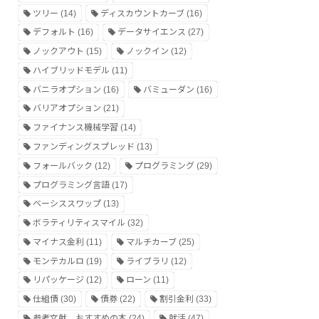
ツリー
(14)
ディスカウントカーブ
(16)
デフォルト
(16)
データサイエンス
(27)
ノックアウト
(15)
ノックイン
(12)
ハイブリッドモデル
(11)
バニラオプション
(16)
バミューダン
(16)
バリアオプション
(21)
ファイナンス機械学習
(14)
ファンディングスプレッド
(13)
フォールバック
(12)
プログラミング
(29)
プログラミング言語
(17)
ベーシススワップ
(13)
ボラティリティスマイル
(32)
マイナス金利
(11)
マルチカーブ
(25)
モンテカルロ
(19)
ライブラリ
(12)
リパッケージ
(12)
ローン
(11)
仕組債
(30)
債券
(22)
割引金利
(33)
参考文献、おすすめの本
(24)
就活
(47)