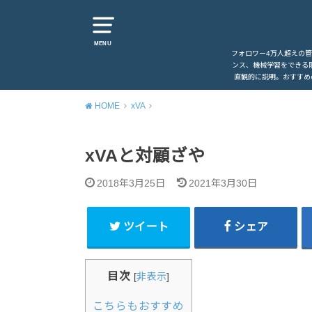
MENU
フォロワー4万人超えの
ンス、機械学習をできる
直観的に説明。おすすめ
HOME
xVA
xVAと対顧ざや
2018年3月25日
2021年3月30日
ツイート
シェア
目次
[
非表示
]
こちらもおすすめ