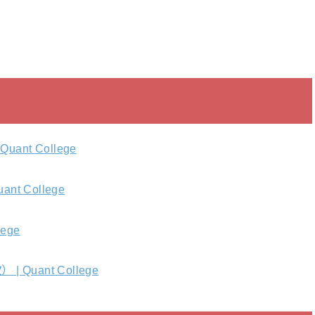
nt College
t College
ege
uant College