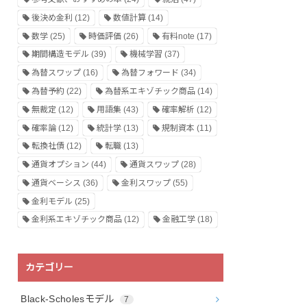
後決め金利
(12)
数値計算
(14)
数学
(25)
時価評価
(26)
有料note
(17)
期間構造モデル
(39)
機械学習
(37)
為替スワップ
(16)
為替フォワード
(34)
為替予約
(22)
為替系エキゾチック商品
(14)
無裁定
(12)
用語集
(43)
確率解析
(12)
確率論
(12)
統計学
(13)
規制資本
(11)
転換社債
(12)
転職
(13)
通貨オプション
(44)
通貨スワップ
(28)
通貨ベーシス
(36)
金利スワップ
(55)
金利モデル
(25)
金利系エキゾチック商品
(12)
金融工学
(18)
カテゴリー
Black-Scholesモデル
7