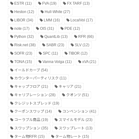
ESTR
(11)
FVA
(19)
FX TARF
(13)
Heston
(12)
Hull-White
(27)
LIBOR
(34)
LMM
(16)
LocalVol
(17)
note
(17)
OIS
(31)
PDE
(12)
Python
(32)
QuantLib
(13)
RFR
(66)
Risk.net
(38)
SABR
(23)
SLV
(12)
SOFR
(23)
SPC
(11)
TIBOR
(12)
TONA
(15)
Vanna-Volga
(11)
xVA
(21)
イールドカーブ
(54)
カウンターパーティリスク
(11)
キャップフロア
(21)
キャリア
(21)
キャリブレーション
(28)
クオンツ
(51)
クレジットスプレッド
(19)
クーポンスワップ
(14)
コンベンション
(41)
コーラブル商品
(19)
スマイルモデル
(23)
スワップション
(35)
スワップレート
(13)
ターム物RFR
(15)
ターム物レート
(15)