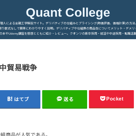
Quant College
管理人による金融工学解説サイト。デリバティブの仕組みとプライシング(時価評価、価格計算)の方法
限り数式なしで簡単にわかりやすく説明。デリバティブや仕組債の商品性についてメリット・デメリ
の本やUdemy講座を感想とともに紹介・レビュー。クオンツの新卒採用・就活や中途採用・転職活
と米中貿易戦争
Pocket
はてブ
送る
仕組商品が人気である。