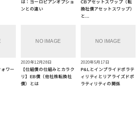
は：ヨーロピアンオプショ
CBアセットスワップ（転
ンとの違い
換社債アセットスワップ）
と…
2020年12月28日
2020年5月17日
フォワー
【仕組債の仕組みとカラク
P&Lとインプライドボラテ
リ】EB債（他社株転換社
ィリティとリアライズドボ
債）とは
ラティリティの関係