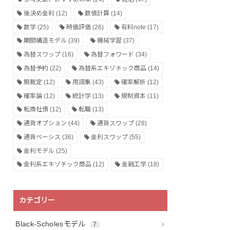
後決め金利
(12)
数値計算
(14)
数学
(25)
時価評価
(26)
有料note
(17)
期間構造モデル
(39)
機械学習
(37)
為替スワップ
(16)
為替フォワード
(34)
為替予約
(22)
為替系エキゾチック商品
(14)
無裁定
(12)
用語集
(43)
確率解析
(12)
確率論
(12)
統計学
(13)
規制資本
(11)
転換社債
(12)
転職
(13)
通貨オプション
(44)
通貨スワップ
(28)
通貨ベーシス
(36)
金利スワップ
(55)
金利モデル
(25)
金利系エキゾチック商品
(12)
金融工学
(18)
カテゴリー
Black-Scholesモデル
7