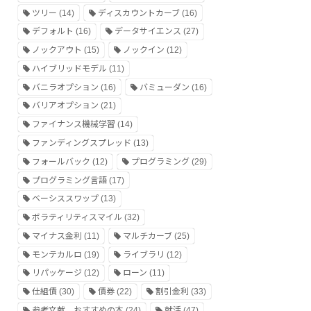
ツリー
(14)
ディスカウントカーブ
(16)
デフォルト
(16)
データサイエンス
(27)
ノックアウト
(15)
ノックイン
(12)
ハイブリッドモデル
(11)
バニラオプション
(16)
バミューダン
(16)
バリアオプション
(21)
ファイナンス機械学習
(14)
ファンディングスプレッド
(13)
フォールバック
(12)
プログラミング
(29)
プログラミング言語
(17)
ベーシススワップ
(13)
ボラティリティスマイル
(32)
マイナス金利
(11)
マルチカーブ
(25)
モンテカルロ
(19)
ライブラリ
(12)
リパッケージ
(12)
ローン
(11)
仕組債
(30)
債券
(22)
割引金利
(33)
参考文献、おすすめの本
(24)
就活
(47)