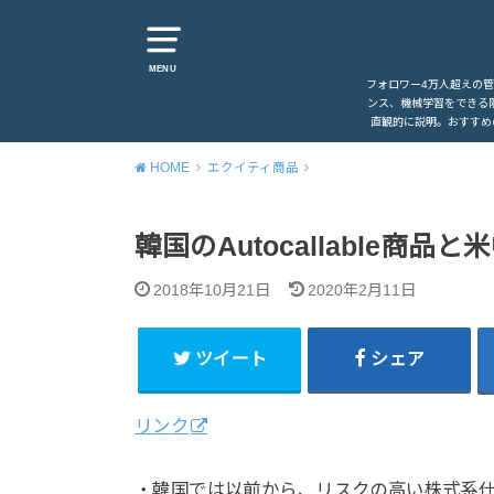
MENU
フォロワー4万人超えの
ンス、機械学習をできる
直観的に説明。おすすめ
HOME
エクイティ商品
韓国のAutocallable商品
2018年10月21日
2020年2月11日
ツイート
シェア
リンク
・韓国では以前から、リスクの高い株式系