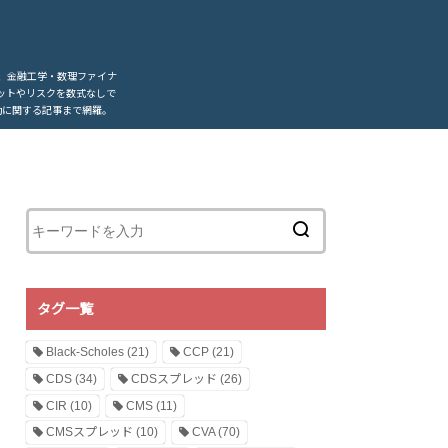
、金融工学・数理ファイナ
ットやリスクを数式なしで
動に関する記事まで網羅。
タグ一覧
Black-Scholes
(21)
CCP
(21)
CDS
(34)
CDSスプレッド
(26)
CIR
(10)
CMS
(11)
CMSスプレッド
(10)
CVA
(70)