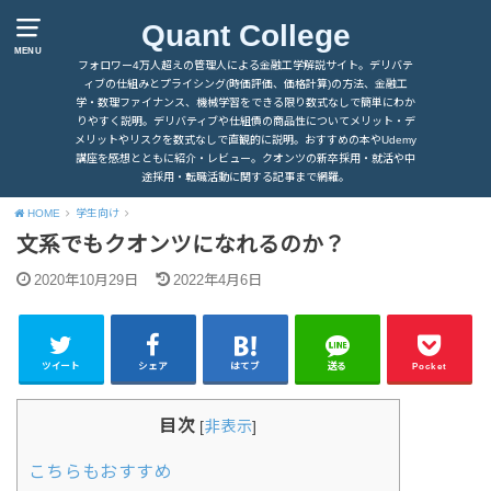
Quant College
MENU
フォロワー4万人超えの管理人による金融工学解説サイト。デリバテ
ィブの仕組みとプライシング(時価評価、価格計算)の方法、金融工
学・数理ファイナンス、機械学習をできる限り数式なしで簡単にわか
りやすく説明。デリバティブや仕組債の商品性についてメリット・デ
メリットやリスクを数式なしで直観的に説明。おすすめの本やUdemy
講座を感想とともに紹介・レビュー。クオンツの新卒採用・就活や中
途採用・転職活動に関する記事まで網羅。
HOME
学生向け
文系でもクオンツになれるのか？
2020年10月29日
2022年4月6日
ツイート
シェア
はてブ
送る
Pocket
目次
[
非表示
]
こちらもおすすめ