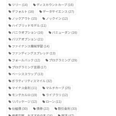
ツリー
(14)
ディスカウントカーブ
(16)
デフォルト
(16)
データサイエンス
(27)
ノックアウト
(15)
ノックイン
(12)
ハイブリッドモデル
(11)
バニラオプション
(16)
バミューダン
(16)
バリアオプション
(21)
ファイナンス機械学習
(14)
ファンディングスプレッド
(13)
フォールバック
(12)
プログラミング
(29)
プログラミング言語
(17)
ベーシススワップ
(13)
ボラティリティスマイル
(32)
マイナス金利
(11)
マルチカーブ
(25)
モンテカルロ
(19)
ライブラリ
(12)
リパッケージ
(12)
ローン
(11)
仕組債
(30)
債券
(22)
割引金利
(33)
参考文献、おすすめの本
(24)
就活
(47)