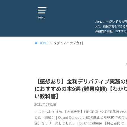
MENU
フォロワー4万人超えの
ンス、機械学習をできる
直観的に説明。おすすめ
HOME
タグ : マイナス金利
【感想あり】金利デリバティブ実務の
におすすめの本9選 (難易度順)【わか
い教科書】
2021年5月1日
こちらもおすすめ 【大幅改定】LIBOR廃止とRFR移行の
とめ（前編） | Quant College LIBOR廃止とRFR移行の
編）をリリースしました。 | Quant College 【初心者向け