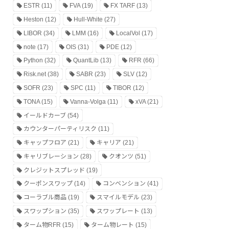
ESTR
(11)
FVA
(19)
FX TARF
(13)
Heston
(12)
Hull-White
(27)
LIBOR
(34)
LMM
(16)
LocalVol
(17)
note
(17)
OIS
(31)
PDE
(12)
Python
(32)
QuantLib
(13)
RFR
(66)
Risk.net
(38)
SABR
(23)
SLV
(12)
SOFR
(23)
SPC
(11)
TIBOR
(12)
TONA
(15)
Vanna-Volga
(11)
xVA
(21)
イールドカーブ
(54)
カウンターパーティリスク
(11)
キャップフロア
(21)
キャリア
(21)
キャリブレーション
(28)
クオンツ
(51)
クレジットスプレッド
(19)
クーポンスワップ
(14)
コンベンション
(41)
コーラブル商品
(19)
スマイルモデル
(23)
スワップション
(35)
スワップレート
(13)
ターム物RFR
(15)
ターム物レート
(15)