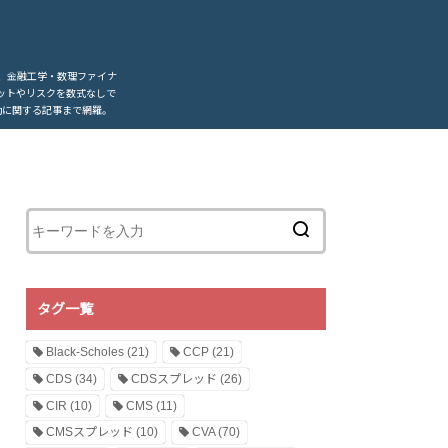
、金融工学・数理ファイナ
ットやリスクを数式なしで
動に関する記事まで網羅。
タグ一覧
Black-Scholes
(21)
CCP
(21)
CDS
(34)
CDSスプレッド
(26)
CIR
(10)
CMS
(11)
CMSスプレッド
(10)
CVA
(70)