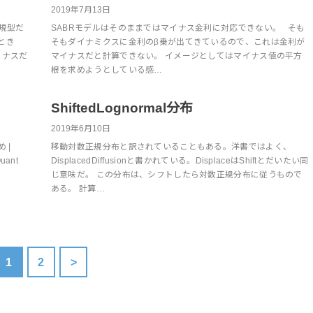
2019年7月13日
正規型だ
SABRモデルはそのままではマイナス金利に対応できない。 そも
とき
そもダイナミクスに金利のβ乗が出てきているので、これは金利が
イナスだ
マイナスだと計算できない。 イメージとしてはマイナス値の平方
根を求めようとしている感…
ShiftedLognormal分布
2019年6月10日
 |
移動対数正規分布と訳されていることもある。洋書ではよく、
uant
DisplacedDiffusionと書かれている。DisplaceはShiftとだいたい同
じ意味だ。 この分布は、シフトしたら対数正規分布に従うもので
ある。 計算…
1
2
>