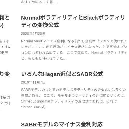
おすすめの本：７冊 …
利と
NormalボラティリティとBlackボラティリ
)
ティの変換公式
2020年5月20日
強する
Normal Volはマイナス金利になる前から金利オプションで使われて
でおすすめ
いたが、ここにきて原油がマイナス価格になったことで原油オプシ
BOR廃
ョンにも使われ始めている。ここで改めて、Normalボラティリティ
と、もともと使われていた…
り変
いろんなHagan近似とSABR公式
2019年11月7日
SABRモデルのもとでのモデルボラティリティの近似式には多くの
種類がある。 ここで、モデルボラティリティの近似式というのは、
の体系的
ShiftedLognormalボラティリティの近似式であれば、それは
とめ |
ShiftedBlack式…
…
SABRモデルのマイナス金利対応