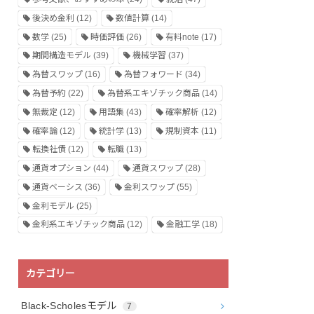
後決め金利
(12)
数値計算
(14)
数学
(25)
時価評価
(26)
有料note
(17)
期間構造モデル
(39)
機械学習
(37)
為替スワップ
(16)
為替フォワード
(34)
為替予約
(22)
為替系エキゾチック商品
(14)
無裁定
(12)
用語集
(43)
確率解析
(12)
確率論
(12)
統計学
(13)
規制資本
(11)
転換社債
(12)
転職
(13)
通貨オプション
(44)
通貨スワップ
(28)
通貨ベーシス
(36)
金利スワップ
(55)
金利モデル
(25)
金利系エキゾチック商品
(12)
金融工学
(18)
カテゴリー
Black-Scholesモデル
7