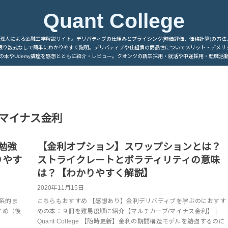
Quant College
管理人による金融工学解説サイト。デリバティブの仕組みとプライシング(時価評価、価格計算)の方法
限り数式なしで簡単にわかりやすく説明。デリバティブや仕組債の商品性についてメリット・デメリ
の本やUdemy講座を感想とともに紹介・レビュー。クオンツの新卒採用・就活や中途採用・転職活
マイナス金利
勉強
【金利オプション】スワップションとは？
りやす
ストライクレートとボラティリティの意味
は？【わかりやすく解説】
2020年11月15日
体系的ま
こちらもおすすめ 【感想あり】金利デリバティブを学ぶのにおすす
まとめ（後
めの本：９冊を難易度順に紹介【マルチカーブ/マイナス金利】 |
…
Quant College 【随時更新】金利の期間構造モデルを勉強するのに