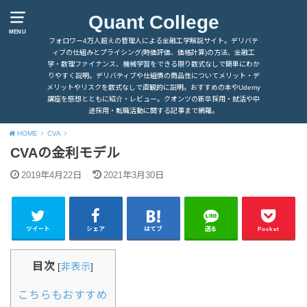
Quant College
MENU
フォロワー4万人超えの管理人による金融工学解説サイト。デリバテ
ィブの仕組みとプライシング(時価評価、価格計算)の方法、金融工
学・数理ファイナンス、機械学習をできる限り数式なしで簡単にわか
りやすく説明。デリバティブや仕組債の商品性についてメリット・デ
メリットやリスクを数式なしで直観的に説明。おすすめの本やUdemy
講座を感想とともに紹介・レビュー。クオンツの新卒採用・就活や中
途採用・転職活動に関する記事まで網羅。
HOME
CVA
CVAの金利モデル
2019年4月22日
2021年3月30日
ツイート
シェア
はてブ
送る
Pocket
目次
[
非表示
]
こちらもおすすめ