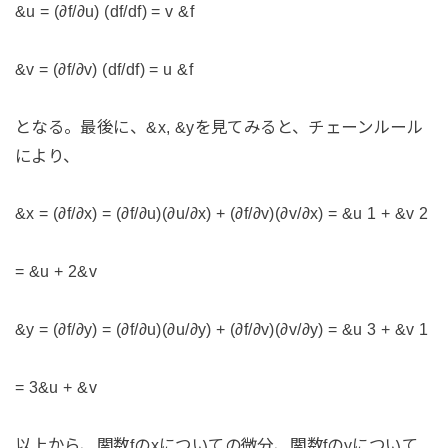
&u = (∂f/∂u) (df/df) = v &f
&v = (∂f/∂v) (df/df) = u &f
となる。最後に、&x, &yを見てみると、チェーンルール
により、
&x = (∂f/∂x) = (∂f/∂u)(∂u/∂x) + (∂f/∂v)(∂v/∂x) = &u 1 + &v 2
= &u + 2&v
&y = (∂f/∂y) = (∂f/∂u)(∂u/∂y) + (∂f/∂v)(∂v/∂y) = &u 3 + &v 1
= 3&u + &v
以上から、関数fのxについての微分、関数fのyについて