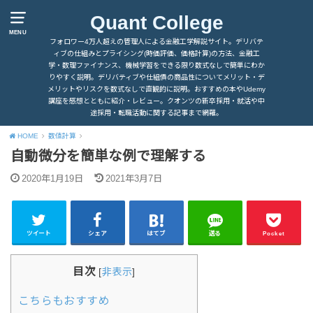
Quant College
MENU
フォロワー4万人超えの管理人による金融工学解説サイト。デリバテ
ィブの仕組みとプライシング(時価評価、価格計算)の方法、金融工
学・数理ファイナンス、機械学習をできる限り数式なしで簡単にわか
りやすく説明。デリバティブや仕組債の商品性についてメリット・デ
メリットやリスクを数式なしで直観的に説明。おすすめの本やUdemy
講座を感想とともに紹介・レビュー。クオンツの新卒採用・就活や中
途採用・転職活動に関する記事まで網羅。
HOME
数値計算
自動微分を簡単な例で理解する
2020年1月19日
2021年3月7日
ツイート
シェア
はてブ
送る
Pocket
目次
[
非表示
]
こちらもおすすめ