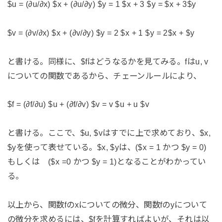
$u = (∂u/∂x) $x + (∂u/∂y) $y = 1 $x + 3 $y = $x + 3$y
$v = (∂v/∂x) $x + (∂v/∂y) $y = 2 $x + 1 $y = 2$x + $y
と書ける。同様に、$fはどうなるかを見てみる。fはu, v
についての関数であるから、チェーンルールにより、
$f = (∂f/∂u) $u + (∂f/∂v) $v = v $u + u $v
と書ける。ここで、$u, $vはすでに上で求めており、$x,
$yを使って表せている。$x, $yは、($x = 1 かつ $y = 0)
もしくは ($x =0 かつ $y = 1)となることがわかってい
る。
以上から、関数fのxについての微分、関数fのyについて
の微分を求めるには、$fを計算すればよいが、それは以