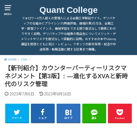
Quant College
MENU
フォロワー4万人超えの管理人による金融工学解説サイト。デリバテ
ィブの仕組みとプライシング(時価評価、価格計算)の方法、金融工
学・数理ファイナンス、機械学習をできる限り数式なしで簡単にわか
りやすく説明。デリバティブや仕組債の商品性についてメリット・デ
メリットやリスクを数式なしで直観的に説明。おすすめの本やUdemy
講座を感想とともに紹介・レビュー。クオンツの新卒採用・就活や中
途採用・転職活動に関する記事まで網羅。
HOME
CVA
【新刊紹介】カウンターパーティーリスクマ
ネジメント【第3版】: ―進化するXVAと新時
代のリスク管理
2023年7月6日
2023年9月16日
ツイート
シェア
はてブ
送る
Pocket