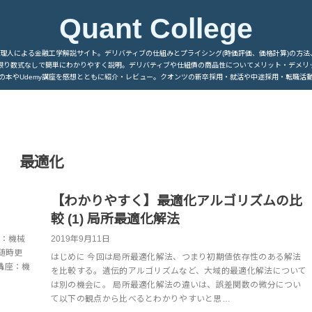
Quant College
管理人による金融工学解説サイト。デリバティブの仕組みとプライシング(時価評価、価格計算)の方法
限り数式なしで簡単にわかりやすく説明。デリバティブや仕組債の商品性についてメリット・デメリ
の本やUdemy講座を感想とともに紹介・レビュー。クオンツの新卒採用・就活や中途採用・転職活
最適化
【わかりやすく】最適化アルゴリズムの比
較 (1) 局所最適化解法
座：機械
2019年9月11日
随時更
はじめに 今回は局所最適化解法、つまり初期値依存性のある解法
画講座：機
を比較する。遺伝的アルゴリズムなど、大域的最適化解法について
は別の機会に。 局所最適化解法の違いは、誤差関数の微分につい
て以下の観点から比べるとわかりやすいと思…