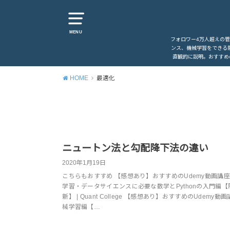
MENU
フォロワー4万人超えの
ンス、機械学習をできる
直観的に説明。おすすめ
HOME
最適化
ニュートン法と勾配降下法の違い
2020年1月19日
こちらもおすすめ 【感想あり】おすすめのUdemy動画講
学習・データサイエンスに必要な数学とPythonの入門編【
新】 | Quant College 【感想あり】おすすめのUdemy動
械学習編【…