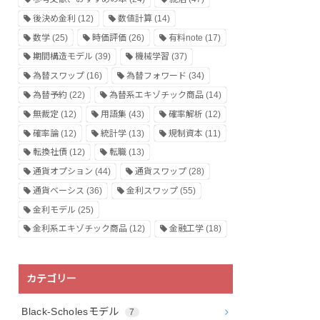
後決め金利
(12)
数値計算
(14)
数学
(25)
時価評価
(26)
有料note
(17)
期間構造モデル
(39)
機械学習
(37)
為替スワップ
(16)
為替フォワード
(34)
為替予約
(22)
為替系エキゾチック商品
(14)
無裁定
(12)
用語集
(43)
確率解析
(12)
確率論
(12)
統計学
(13)
規制資本
(11)
転換社債
(12)
転職
(13)
通貨オプション
(44)
通貨スワップ
(28)
通貨ベーシス
(36)
金利スワップ
(55)
金利モデル
(25)
金利系エキゾチック商品
(12)
金融工学
(18)
カテゴリー
Black-Scholesモデル
7