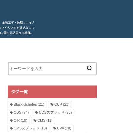
、金融工学・数理ファイナ
ットやリスクを数式なしで
動に関する記事まで網羅。
タグ一覧
Black-Scholes
(21)
CCP
(21)
CDS
(34)
CDSスプレッド
(26)
CIR
(10)
CMS
(11)
CMSスプレッド
(10)
CVA
(70)