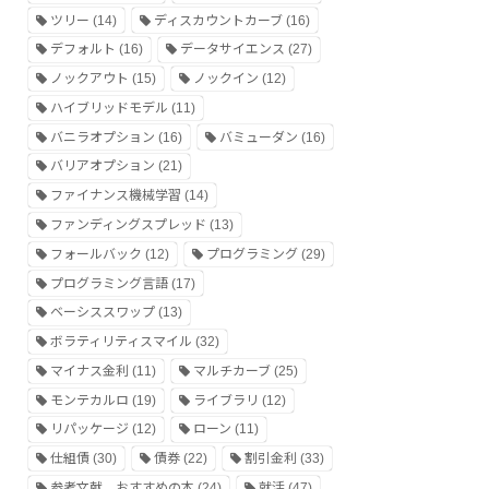
ツリー
(14)
ディスカウントカーブ
(16)
デフォルト
(16)
データサイエンス
(27)
ノックアウト
(15)
ノックイン
(12)
ハイブリッドモデル
(11)
バニラオプション
(16)
バミューダン
(16)
バリアオプション
(21)
ファイナンス機械学習
(14)
ファンディングスプレッド
(13)
フォールバック
(12)
プログラミング
(29)
プログラミング言語
(17)
ベーシススワップ
(13)
ボラティリティスマイル
(32)
マイナス金利
(11)
マルチカーブ
(25)
モンテカルロ
(19)
ライブラリ
(12)
リパッケージ
(12)
ローン
(11)
仕組債
(30)
債券
(22)
割引金利
(33)
参考文献、おすすめの本
(24)
就活
(47)