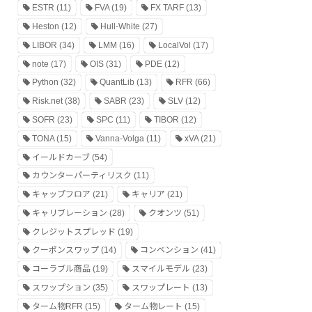
ESTR
(11)
FVA
(19)
FX TARF
(13)
Heston
(12)
Hull-White
(27)
LIBOR
(34)
LMM
(16)
LocalVol
(17)
note
(17)
OIS
(31)
PDE
(12)
Python
(32)
QuantLib
(13)
RFR
(66)
Risk.net
(38)
SABR
(23)
SLV
(12)
SOFR
(23)
SPC
(11)
TIBOR
(12)
TONA
(15)
Vanna-Volga
(11)
xVA
(21)
イールドカーブ
(54)
カウンターパーティリスク
(11)
キャップフロア
(21)
キャリア
(21)
キャリブレーション
(28)
クオンツ
(51)
クレジットスプレッド
(19)
クーポンスワップ
(14)
コンベンション
(41)
コーラブル商品
(19)
スマイルモデル
(23)
スワップション
(35)
スワップレート
(13)
ターム物RFR
(15)
ターム物レート
(15)